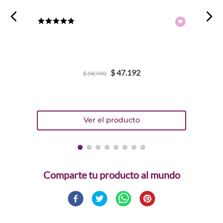
★
★
★
★
★
$
47
.
192
$
58
.
990
Comparte