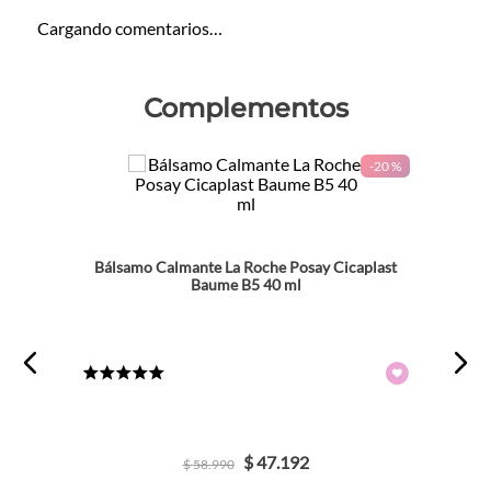
Cargando comentarios…
Complementos
-
20 %
Bálsamo Calmante La Roche Posay Cicaplast
Baume B5 40 ml
★
★
★
★
★
$
47
.
192
$
58
.
990