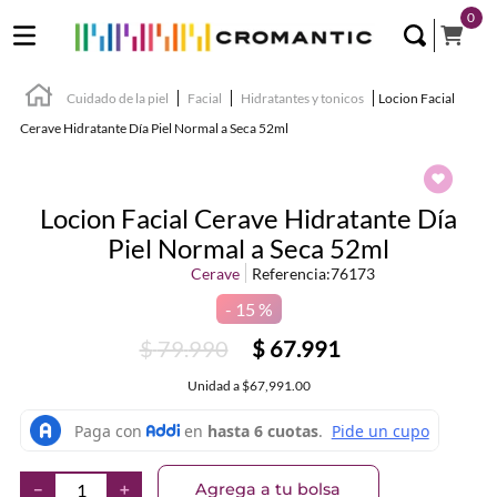
0
Cuidado de la piel
Facial
Hidratantes y tonicos
Locion Facial
Cerave Hidratante Día Piel Normal a Seca 52ml
Locion Facial Cerave Hidratante Día
Piel Normal a Seca 52ml
Cerave
Referencia
:
76173
15 %
$
79
.
990
$
67
.
991
Unidad
a
$67,991.00
Agrega a tu bolsa
－
＋