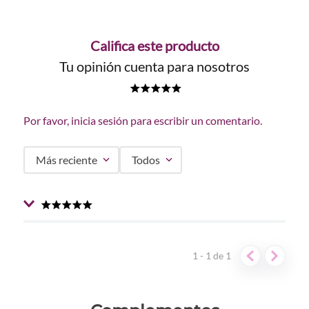
Califica este producto
Tu opinión cuenta para nosotros
★
★
★
★
★
Por favor, inicia sesión para escribir un comentario.
Más reciente
Todos
★
★
★
★
★
Enviado
1 año atrás
por
Sara Daniela
Hace poco empecé a usar esta loción facial y no podría
1 - 1
de
1
estar más impresionada con el efecto que ha dejado en
mi cutis, me protege de los rayos UV y me aporta
hidratación. La recomiendo