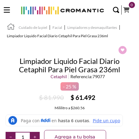
0
Cuidado de la piel
Facial
Limpiadores y desmaquillantes
Limpiador Liquido Facial Diario Cetaphil Para Piel Grasa 236ml
Limpiador Liquido Facial Diario
Cetaphil Para Piel Grasa 236ml
Cetaphil
Referencia
:
79077
25 %
$
81
.
990
$
61
.
492
Mililitro
a
$260.56
Agrega a tu bolsa
－
＋