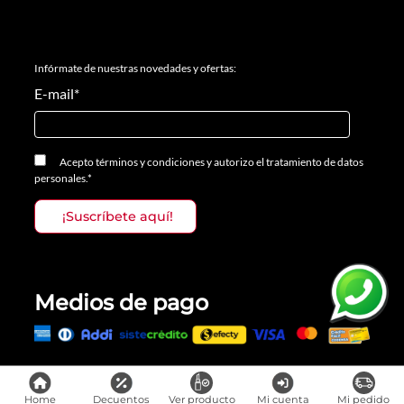
Infórmate de nuestras novedades y ofertas:
E-mail
*
Acepto
términos y condiciones
y
autorizo el tratamiento de datos
personales.
*
Medios de pago
Todos los derechos reservados, Prosalon Distribuciones S.A.S., 2023
Home
Decuentos
Ver producto
Mi cuenta
Mi pedido