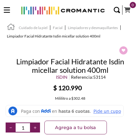
0
Cuidado de la piel
Facial
Limpiadores y desmaquillantes
Limpiador Facial Hidratante Isdin micellar solution 400ml
Limpiador Facial Hidratante Isdin
micellar solution 400ml
ISDIN
Referencia
:
53114
$
120
.
990
Mililitro
a
$302.48
Agrega a tu bolsa
－
＋