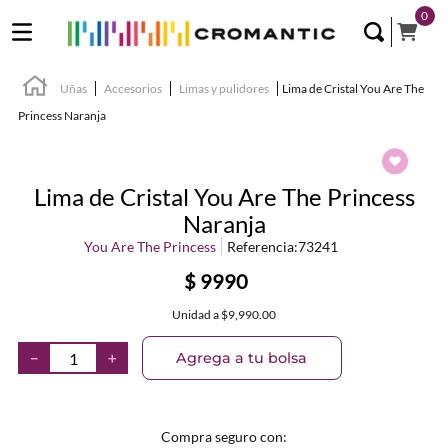
0
Uñas
Accesorios
Limas y pulidores
Lima de Cristal You Are The
Princess Naranja
Lima de Cristal You Are The Princess
Naranja
You Are The Princess
Referencia
:
73241
$
9990
Unidad
a
$9,990.00
Agrega a tu bolsa
－
＋
Compra seguro con: