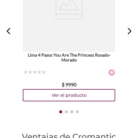
Lima 4 Pasos You Are The Princess Rosado-
Morado
☆
☆
☆
☆
☆
$
9990
Ventajas de Cromantic