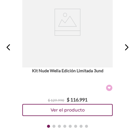
Kit Nude Wella Edición Limitada 3und
$
116
.
991
$
129
.
990