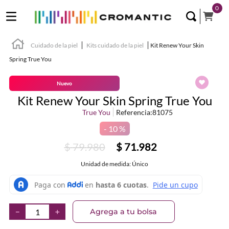
0
Cuidado de la piel
Kits cuidado de la piel
Kit Renew Your Skin
Spring True You
Nuevo
Kit Renew Your Skin Spring True You
True You
Referencia
:
81075
10 %
$
79
.
980
$
71
.
982
Unidad de medida: Único
Agrega a tu bolsa
－
＋