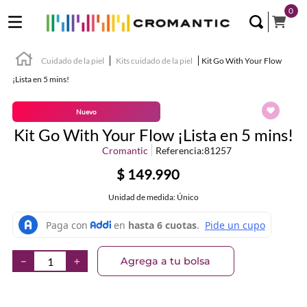
0
Cuidado de la piel
Kits cuidado de la piel
Kit Go With Your Flow
¡Lista en 5 mins!
Nuevo
Kit Go With Your Flow ¡Lista en 5 mins!
Cromantic
Referencia
:
81257
$
149
.
990
Unidad de medida: Único
Agrega a tu bolsa
－
＋