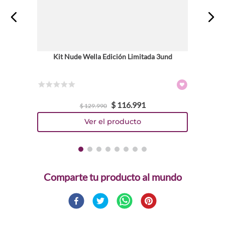
Kit Nude Wella Edición Limitada 3und
☆
☆
☆
☆
☆
$
116
.
991
$
129
.
990
Comparte