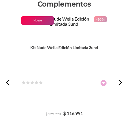
Complementos
-
10 %
Nuevo
Kit Nude Wella Edición Limitada 3und
☆
☆
☆
☆
☆
$
116
.
991
$
129
.
990