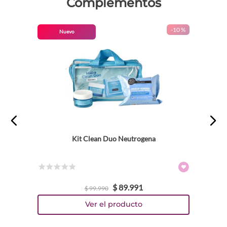
Complementos
-
10 %
Nuevo
Kit Clean Duo Neutrogena
☆
☆
☆
☆
☆
$
89
.
991
$
99
.
990