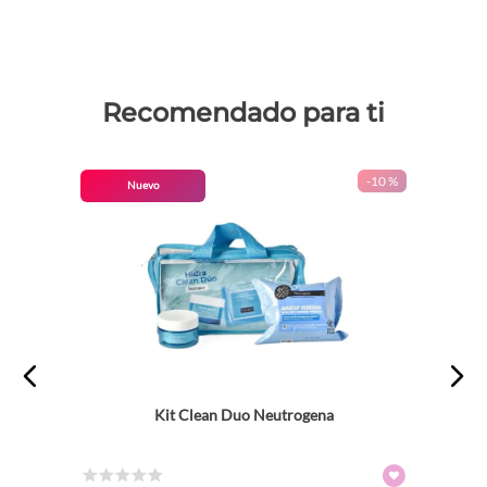
Recomendado para ti
-
10 %
Nuevo
Kit Clean Duo Neutrogena
☆
☆
☆
☆
☆