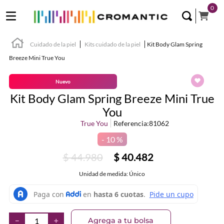
0
Cuidado de la piel
Kits cuidado de la piel
Kit Body Glam Spring
Breeze Mini True You
Nuevo
Kit Body Glam Spring Breeze Mini True
You
True You
Referencia
:
81062
10 %
$
44
.
980
$
40
.
482
Unidad de medida: Único
Agrega a tu bolsa
－
＋