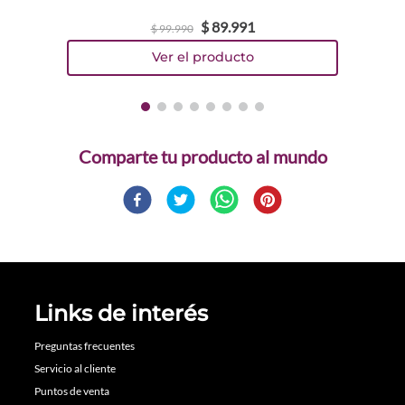
$
89
.
991
$
99
.
990
Comparte
Links de interés
Preguntas frecuentes
Servicio al cliente
Puntos de venta