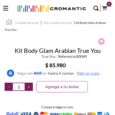
0
Cuidado de la piel
Kits cuidado de la piel
Kit Body Glam Arabian
True You
Kit Body Glam Arabian True You
True You
Referencia
:
80040
$
85
.
980
Agrega a tu bolsa
－
＋
Compra seguro con: