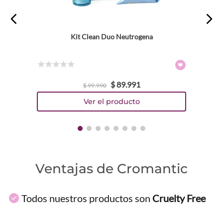
Kit Clean Duo Neutrogena
☆
☆
☆
☆
☆
$
89
.
991
$
99
.
990
Ventajas de Cromantic
Todos nuestros productos son
Cruelty Free