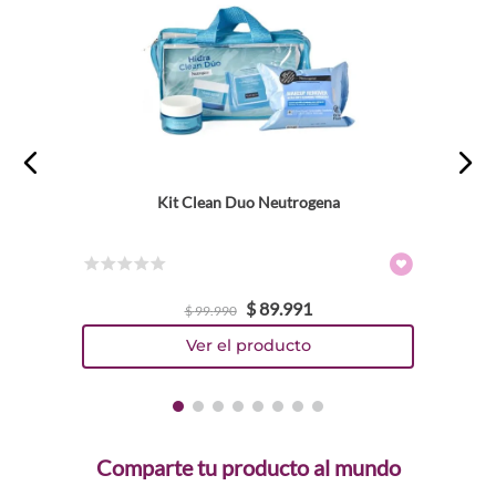
Kit Clean Duo Neutrogena
☆
☆
☆
☆
☆
$
89
.
991
$
99
.
990
Comparte