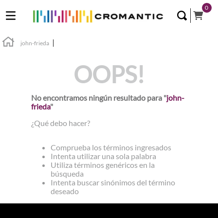
0
john-frieda
OOPS!
No encontramos ningún resultado para "
john-
frieda
"
¿Qué debo hacer?
Comprueba los términos ingresados
Intenta utilizar una sola palabra
Utiliza términos genéricos en la
búsqueda
Intenta buscar sinónimos del término
deseado