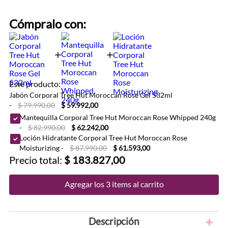
Cómpralo con:
Este producto:
Jabón Corporal Tree Hut Moroccan Rose Gel 532ml
-
$ 79.990,00
$ 59.992,00
Mantequilla Corporal Tree Hut Moroccan Rose Whipped 240g
-
$ 82.990,00
$ 62.242,00
Loción Hidratante Corporal Tree Hut Moroccan Rose
Moisturizing
-
$ 87.990,00
$ 61.593,00
Precio total:
$ 183.827,00
Agregar los 3 items al carrito
Descripción