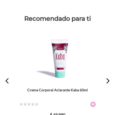
Recomendado para ti
Crema Corporal Aclarante Kaba 60ml
☆
☆
☆
☆
☆
$
49
.
990