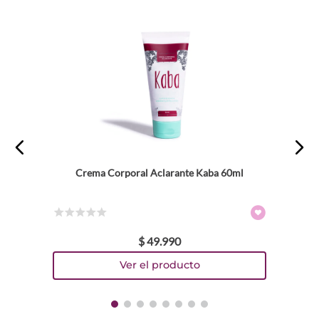
Crema Corporal Aclarante Kaba 60ml
☆
☆
☆
☆
☆
$
49
.
990