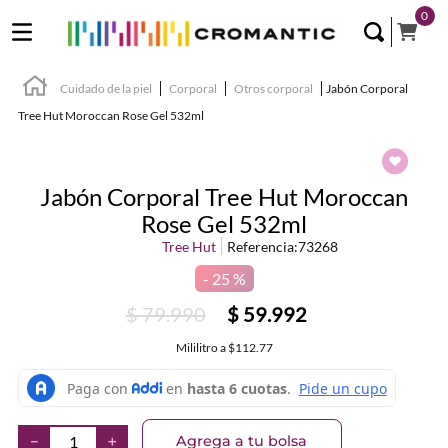
0
Cuidado de la piel
Corporal
Otros corporal
Jabón Corporal
Tree Hut Moroccan Rose Gel 532ml
Jabón Corporal Tree Hut Moroccan
Rose Gel 532ml
Tree Hut
Referencia
:
73268
25 %
$
79
.
990
$
59
.
992
Mililitro
a
$112.77
Agrega a tu bolsa
－
＋