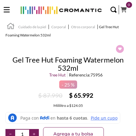
0
Cuidado de la piel
Corporal
Otros corporal
Gel Tree Hut
Foaming Watermelon 532ml
Gel Tree Hut Foaming Watermelon
532ml
Tree Hut
Referencia
:
75956
25 %
$
87
.
990
$
65
.
992
Mililitro
a
$124.05
Agrega a tu bolsa
－
＋