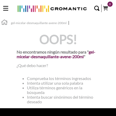
0
gel-micelar-desmaquillante-avene-200ml
OOPS!
No encontramos ningún resultado para "
gel-
micelar-desmaquillante-avene-200ml
"
¿Qué debo hacer?
Comprueba los términos ingresados
Intenta utilizar una sola palabra
Utiliza términos genéricos en la
búsqueda
Intenta buscar sinónimos del término
deseado