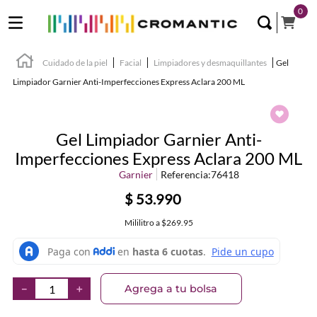
0
Cuidado de la piel
Facial
Limpiadores y desmaquillantes
Gel
Limpiador Garnier Anti-Imperfecciones Express Aclara 200 ML
Gel Limpiador Garnier Anti-
Imperfecciones Express Aclara 200 ML
Garnier
Referencia
:
76418
$
53
.
990
Mililitro
a
$269.95
Agrega a tu bolsa
－
＋