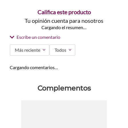
Califica este producto
Tu opinión cuenta para nosotros
Cargando el resumen…
Escribe un comentario
Más reciente
Todos
Agregar comentario
Cargando comentarios…
Título
Complementos
Califica el producto de 1 a 5 estrellas
★
★
★
★
★
Tu nombre