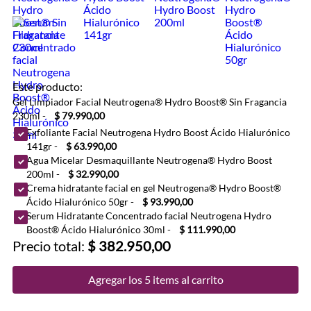
Este producto:
Gel Limpiador Facial Neutrogena® Hydro Boost® Sin Fragancia
230ml
-
$ 79.990,00
Exfoliante Facial Neutrogena Hydro Boost Ácido Hialurónico
141gr
-
$ 63.990,00
Agua Micelar Desmaquillante Neutrogena® Hydro Boost
200ml
-
$ 32.990,00
Crema hidratante facial en gel Neutrogena® Hydro Boost®
Ácido Hialurónico 50gr
-
$ 93.990,00
Serum Hidratante Concentrado facial Neutrogena Hydro
Boost® Ácido Hialurónico 30ml
-
$ 111.990,00
Precio total:
$ 382.950,00
Agregar los 5 items al carrito