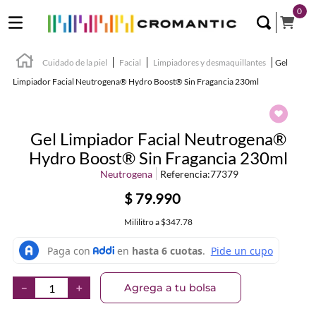
0
Cuidado de la piel
Facial
Limpiadores y desmaquillantes
Gel
Limpiador Facial Neutrogena® Hydro Boost® Sin Fragancia 230ml
Gel Limpiador Facial Neutrogena®
Hydro Boost® Sin Fragancia 230ml
Neutrogena
Referencia
:
77379
$
79
.
990
Mililitro
a
$347.78
Agrega a tu bolsa
－
＋