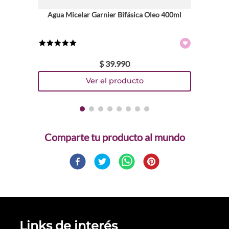
Agua Micelar Garnier Bifásica Oleo 400ml
★
★
★
★
★
$
39
.
990
Comparte
Links de interés