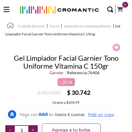
0
Cuidado de la piel
Facial
Limpiadores y desmaquillantes
Gel
Limpiador Facial Garnier Tono Uniforme Vitamina C 150 gr
Gel Limpiador Facial Garnier Tono
Uniforme Vitamina C 150gr
Garnier
Referencia
:
76406
25 %
$
40
.
990
$
30
.
742
Gramo
a
$204.95
Agrega a tu bolsa
－
＋