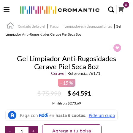
0
Cuidado de la piel
Facial
Limpiadores y desmaquillantes
Gel
Limpiador Anti-Rugosidades Cerave Piel Seca 8oz
Gel Limpiador Anti-Rugosidades
Cerave Piel Seca 8oz
Cerave
Referencia
:
76171
15 %
$
75
.
990
$
64
.
591
Mililitro
a
$273.69
Agrega a tu bolsa
－
＋