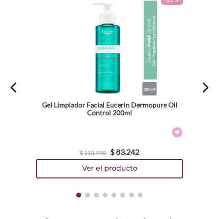
Gel Limpiador Facial Eucerin Dermopure Oil
Control 200ml
$
83
.
242
$
110
.
990