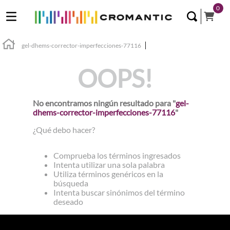
0
gel-dhems-corrector-imperfecciones-77116
OOPS!
No encontramos ningún resultado para "
gel-
dhems-corrector-imperfecciones-77116
"
¿Qué debo hacer?
Comprueba los términos ingresados
Intenta utilizar una sola palabra
Utiliza términos genéricos en la
búsqueda
Intenta buscar sinónimos del término
deseado