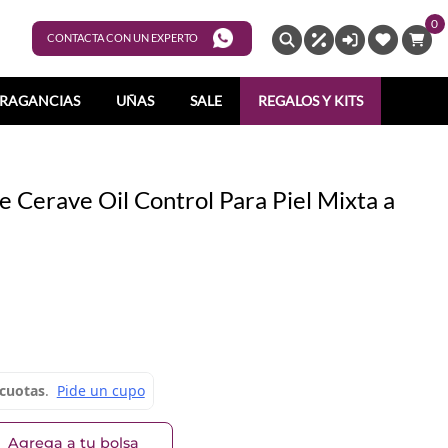
0
ENTRAR
CONTACTA CON UN EXPERTO
RAGANCIAS
UÑAS
SALE
REGALOS Y KITS
 Cerave Oil Control Para Piel Mixta a
Agrega a tu bolsa