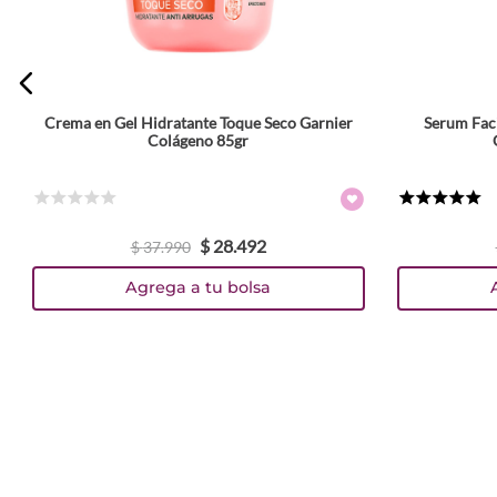
Crema en Gel Hidratante Toque Seco Garnier
Serum Faci
Colágeno 85gr
☆
☆
☆
☆
☆
★
★
★
★
★
$
28
.
492
$
37
.
990
Agrega a tu bolsa