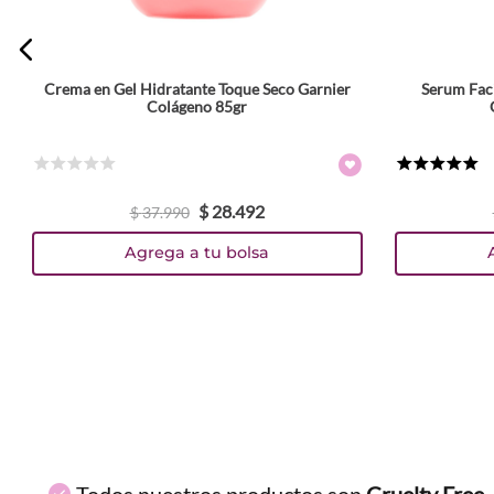
Crema en Gel Hidratante Toque Seco Garnier
Serum Faci
ENVIAR COMENTARIO
Colágeno 85gr
☆
☆
☆
☆
☆
★
★
★
★
★
$
28
.
492
$
37
.
990
Agrega a tu bolsa
Todos nuestros productos son
Cruelty Free