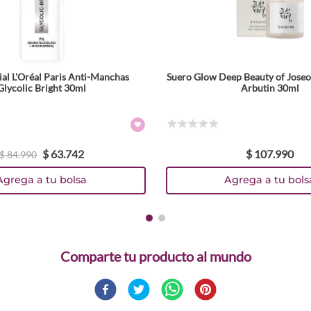
al L'Oréal Paris Anti-Manchas
Suero Glow Deep Beauty of Joseo
Glycolic Bright 30ml
Arbutin 30ml
☆
☆
☆
☆
☆
$
63
.
742
$
107
.
990
$
84
.
990
Agrega a tu bolsa
Agrega a tu bols
Comparte