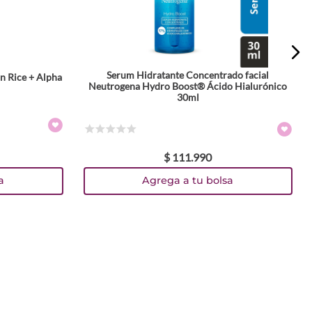
Serum Hidratante Concentrado facial
n Rice + Alpha
Neutrogena Hydro Boost® Ácido Hialurónico
30ml
☆
☆
☆
☆
☆
$
111
.
990
a
Agrega a tu bolsa