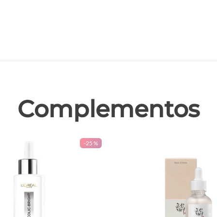
las
Complementos
-
25 %