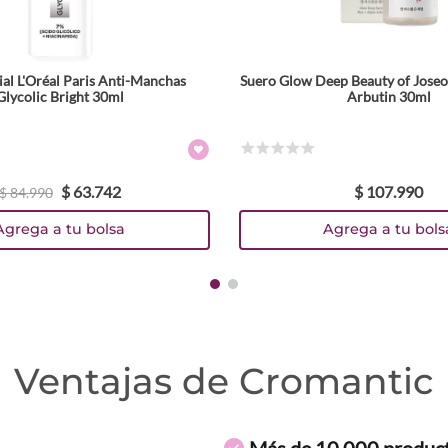
al L'Oréal Paris Anti-Manchas
Suero Glow Deep Beauty of Joseo
Glycolic Bright 30ml
Arbutin 30ml
☆
☆
☆
☆
☆
$
63
.
742
$
107
.
990
$
84
.
990
Agrega a tu bolsa
Agrega a tu bols
Ventajas de Cromantic
Más de 10.000 produc