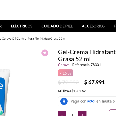
R
ELÉCTRICOS
CUIDADO DE PIEL
ACCESORIOS
F
 Cerave Oil Control Para Piel Mixta a Grasa 52 ml
Gel-Crema Hidratante
Grasa 52 ml
Cerave
Referencia
:
78301
15 %
$
79
.
990
$
67
.
991
Mililitro
a
$1,307.52
－
＋