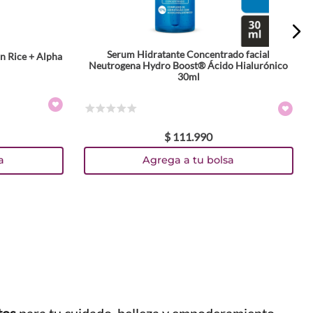
Serum Hidratante Concentrado facial
n Rice + Alpha
Neutrogena Hydro Boost® Ácido Hialurónico
30ml
☆
☆
☆
☆
☆
$
111
.
990
a
Agrega a tu bolsa
tos
para tu cuidado, belleza y empoderamiento