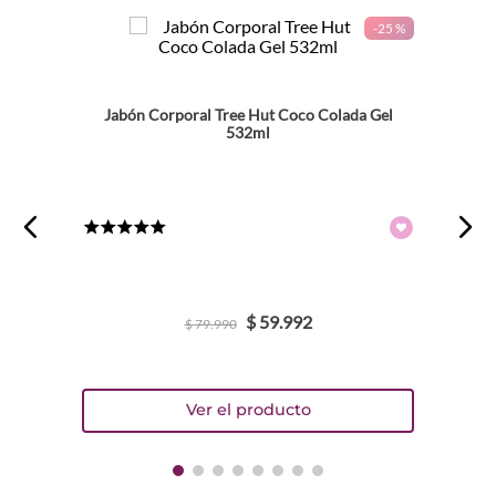
-
25 %
Jabón Corporal Tree Hut Coco Colada Gel
532ml
★
★
★
★
★
$
59
.
992
$
79
.
990