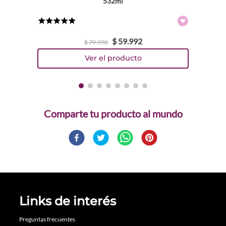
532ml
★
★
★
★
★
$
59
.
992
$
79
.
990
Comparte
Links de interés
Preguntas frecuentes