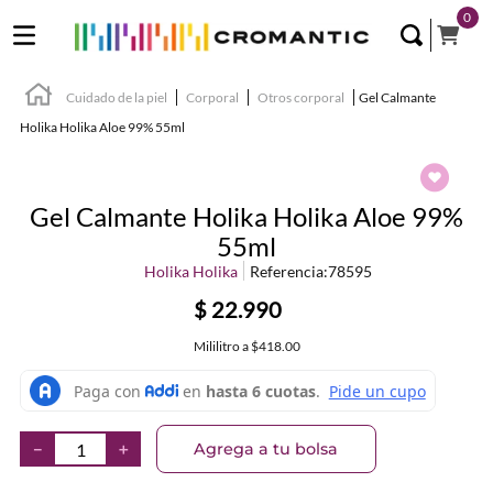
0
Cuidado de la piel
Corporal
Otros corporal
Gel Calmante
Holika Holika Aloe 99% 55ml
Gel Calmante Holika Holika Aloe 99%
55ml
Holika Holika
Referencia
:
78595
$
22
.
990
Mililitro
a
$418.00
Agrega a tu bolsa
－
＋