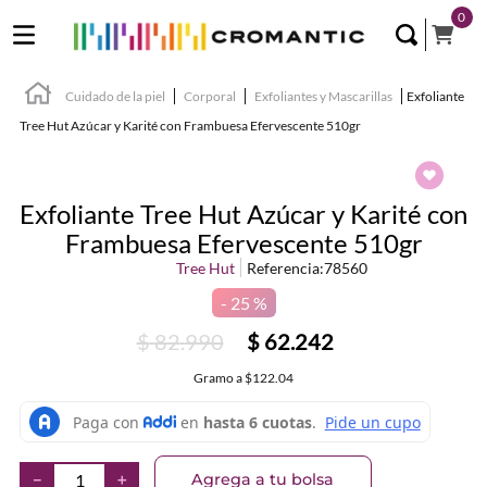
0
Cuidado de la piel
Corporal
Exfoliantes y Mascarillas
Exfoliante
Tree Hut Azúcar y Karité con Frambuesa Efervescente 510gr
Exfoliante Tree Hut Azúcar y Karité con
Frambuesa Efervescente 510gr
Tree Hut
Referencia
:
78560
25 %
$
82
.
990
$
62
.
242
Gramo
a
$122.04
Agrega a tu bolsa
－
＋