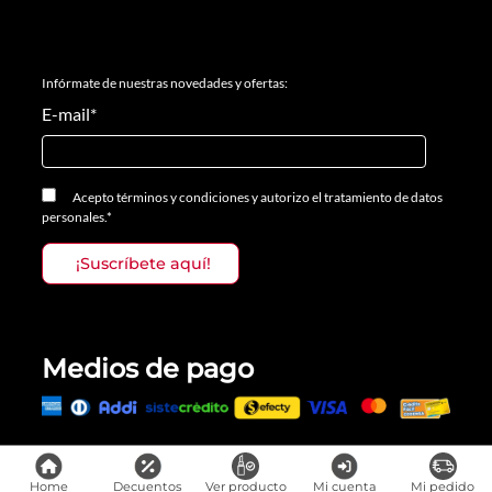
Infórmate de nuestras novedades y ofertas:
E-mail
*
Acepto
términos y condiciones
y
autorizo el tratamiento de datos
personales.
*
Medios de pago
Todos los derechos reservados, Prosalon Distribuciones S.A.S., 2023
Home
Decuentos
Ver producto
Mi cuenta
Mi pedido