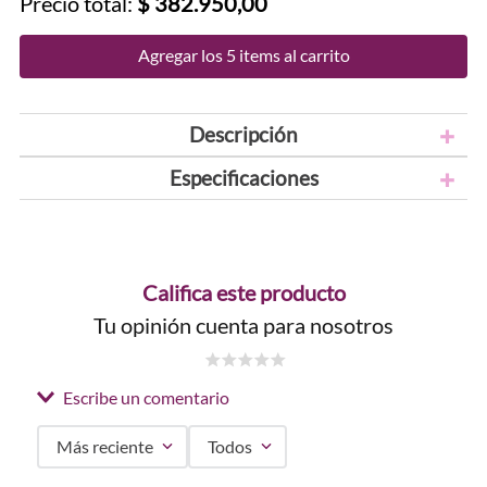
Precio total:
$ 382.950,00
Agregar los 5 items al carrito
Descripción
Especificaciones
Califica este producto
Tu opinión cuenta para nosotros
☆
☆
☆
☆
☆
Escribe un comentario
Más reciente
Todos
Agregar comentario