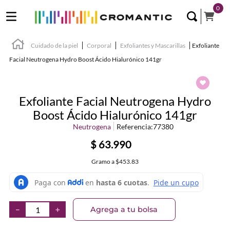
0
Cuidado de la piel
Corporal
Exfoliantes y Mascarillas
Exfoliante
Facial Neutrogena Hydro Boost Ácido Hialurónico 141gr
Exfoliante Facial Neutrogena Hydro
Boost Ácido Hialurónico 141gr
Neutrogena
Referencia
:
77380
$
63
.
990
Gramo
a
$453.83
Agrega a tu bolsa
－
＋