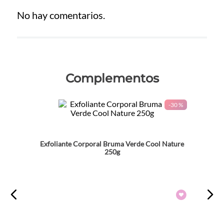
No hay comentarios.
Título
Califica el producto de 1 a 5 estrellas
Complementos
★
★
★
★
★
Tu nombre
-
30 %
Dirección de email
Exfoliante Corporal Bruma Verde Cool Nature
250g
Escribe un comentario