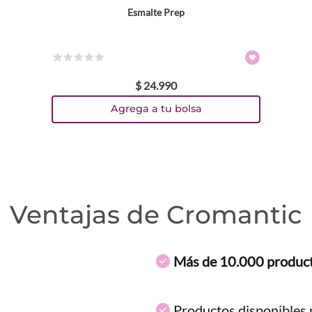
Esmalte Prep
☆
☆
☆
☆
☆
$
24
.
990
Agrega a tu bolsa
Ventajas de Cromantic
Más de 10.000 produc
Productos disponibles p