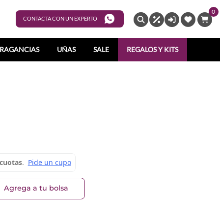
0
ENTRAR
CONTACTA CON UN EXPERTO
RAGANCIAS
UÑAS
SALE
REGALOS Y KITS
Agrega a tu bolsa