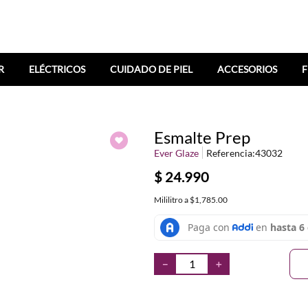
R
ELÉCTRICOS
CUIDADO DE PIEL
ACCESORIOS
F
Esmalte Prep
Ever Glaze
Referencia
:
43032
$
24
.
990
Mililitro
a
$1,785.00
－
＋