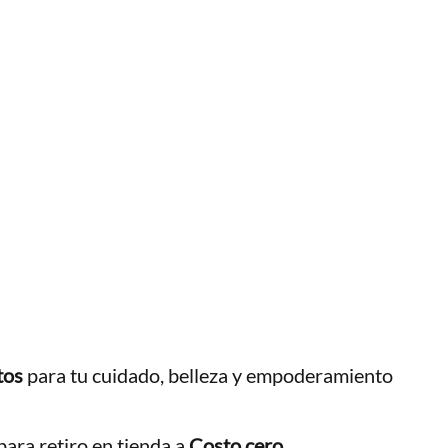
tos
para tu cuidado, belleza y empoderamiento
ara retiro en tienda a
Costo cero