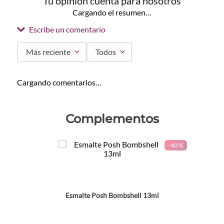
Tu opinión cuenta para nosotros
Cargando el resumen…
Escribe un comentario
Más reciente
Todos
Agregar comentario
Cargando comentarios…
Título
Complementos
Califica el producto de 1 a 5 estrellas
-
40 %
★
★
★
★
★
Tu nombre
Esmalte Posh Bombshell 13ml
Dirección de email