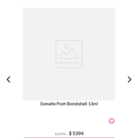
Esmalte Posh Bombshell 13ml
$
5394
$
8990