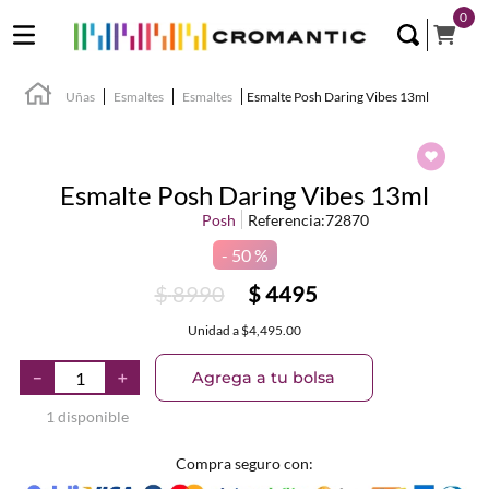
0
Uñas
Esmaltes
Esmaltes
Esmalte Posh Daring Vibes 13ml
Esmalte Posh Daring Vibes 13ml
Posh
Referencia
:
72870
50 %
$
8990
$
4495
Unidad
a
$4,495.00
Agrega a tu bolsa
－
＋
1 disponible
Compra seguro con: