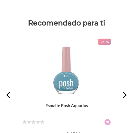
Recomendado para ti
-
60 %
Esmalte Posh Aquarius
☆
☆
☆
☆
☆