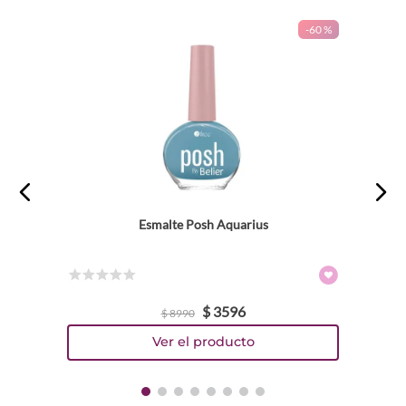
-
60 %
Esmalte Posh Aquarius
☆
☆
☆
☆
☆
$
3596
$
8990