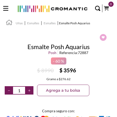
0
Uñas
Esmaltes
Esmaltes
Esmalte Posh Aquarius
Esmalte Posh Aquarius
Posh
Referencia
:
72887
60 %
$
8990
$
3596
Gramo
a
$276.62
Agrega a tu bolsa
－
＋
Compra seguro con: