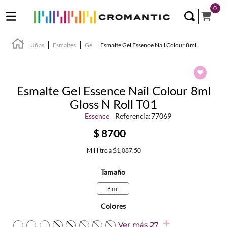
0
Uñas
Esmaltes
Gel
Esmalte Gel Essence Nail Colour 8ml
Esmalte Gel Essence Nail Colour 8ml
Gloss N Roll T01
Essence
Referencia
:
77069
$
8700
Mililitro
a
$1,087.50
Tamaño
8 ml
Colores
TEXTURA_4059729348883
TEXTURA_4059729348890
TEXTURA_4059729349040
TEXTURA_4059729349149
TEXTURA_4059729349217
TEXTURA_4059729348821
TEXTURA_4059729348913
TEXTURA_4059729349156
Ver más 27