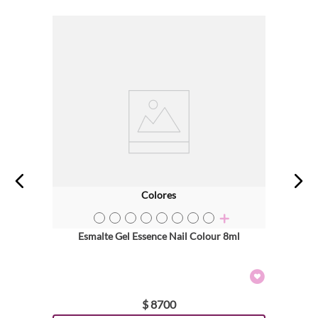
Colores
TEXTURA_4059729348883
TEXTURA_4059729348890
TEXTURA_4059729349040
TEXTURA_4059729349149
TEXTURA_4059729349217
TEXTURA_4059729348821
TEXTURA_4059729348913
TEXTURA_4059729349156
Esmalte Gel Essence Nail Colour 8ml
$
8700