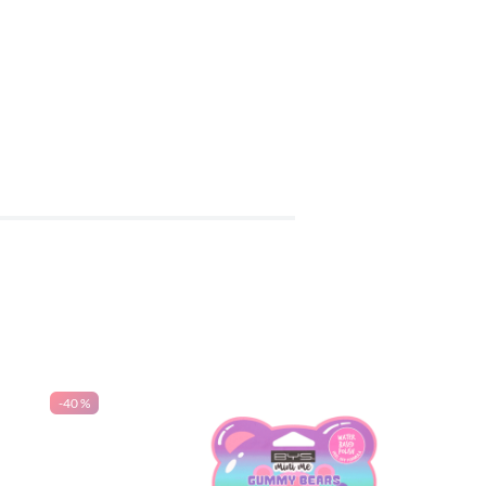
-
40 %