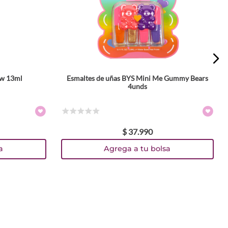
ow 13ml
Esmaltes de uñas BYS Mini Me Gummy Bears
4unds
☆
☆
☆
☆
☆
$
37
.
990
a
Agrega a tu bolsa