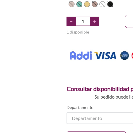
TEXTURA_2723
TEXTURA_2724
TEXTURA_6265
TEXURA_2715
Único
TEXTURA
－
＋
1 disponible
Consultar disponibilidad p
Su pedido puede ll
Departamento
Departamento