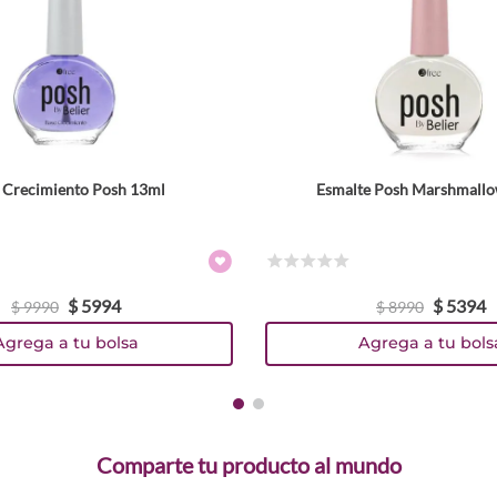
 Crecimiento Posh 13ml
Esmalte Posh Marshmall
☆
☆
☆
☆
☆
$
5994
$
5394
$
9990
$
8990
Agrega a tu bolsa
Agrega a tu bols
Comparte