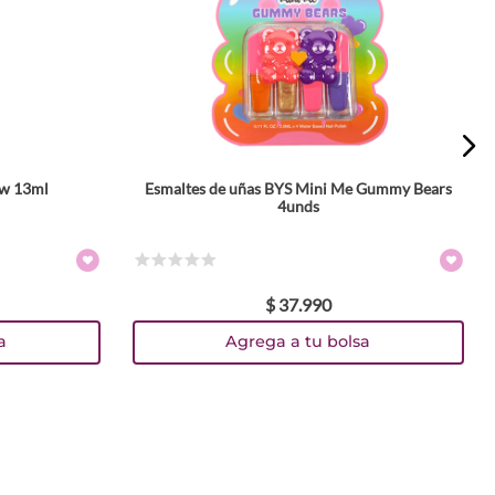
ow 13ml
Esmaltes de uñas BYS Mini Me Gummy Bears
4unds
☆
☆
☆
☆
☆
$
37
.
990
a
Agrega a tu bolsa