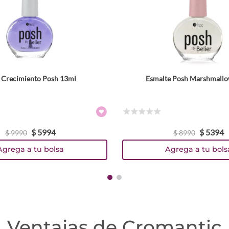
 Crecimiento Posh 13ml
Esmalte Posh Marshmall
☆
☆
☆
☆
☆
$
5994
$
5394
$
9990
$
8990
Agrega a tu bolsa
Agrega a tu bols
Ventajas de Cromantic