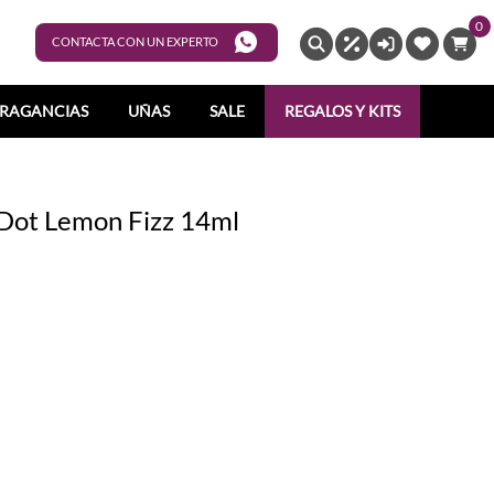
0
ENTRAR
CONTACTA CON UN EXPERTO
RAGANCIAS
UÑAS
SALE
REGALOS Y KITS
 Dot Lemon Fizz 14ml