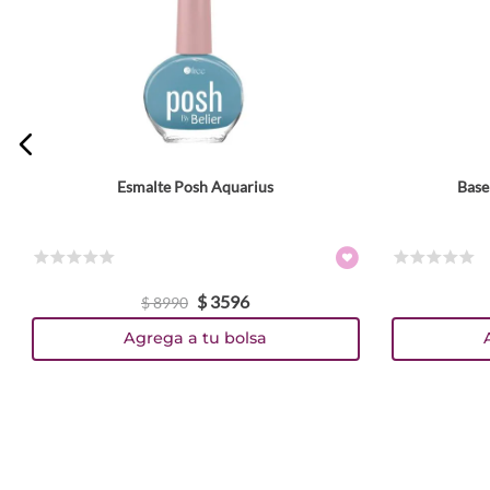
Esmalte Posh Aquarius
Base
☆
☆
☆
☆
☆
☆
☆
☆
☆
☆
$
3596
$
8990
Agrega a tu bolsa