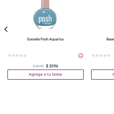
Escribe un comentario
Esmalte Posh Aquarius
Base
ENVIAR COMENTARIO
☆
☆
☆
☆
☆
☆
☆
☆
☆
☆
$
3596
$
8990
Agrega a tu bolsa