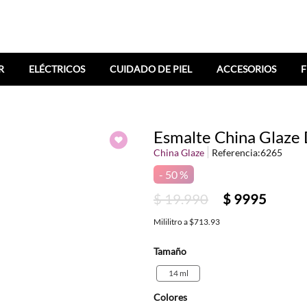
R
ELÉCTRICOS
CUIDADO DE PIEL
ACCESORIOS
F
Esmalte China Glaze
China Glaze
Referencia
:
6265
50 %
$
19
.
990
$
9995
Mililitro
a
$713.93
Tamaño
14 ml
Colores