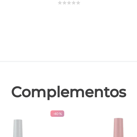
☆
☆
☆
☆
☆
las
Complementos
-
40 %