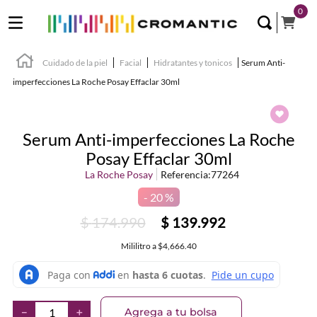
0
Cuidado de la piel
Facial
Hidratantes y tonicos
Serum Anti-
imperfecciones La Roche Posay Effaclar 30ml
Serum Anti-imperfecciones La Roche
Posay Effaclar 30ml
La Roche Posay
Referencia
:
77264
20 %
$
174
.
990
$
139
.
992
Mililitro
a
$4,666.40
Agrega a tu bolsa
－
＋