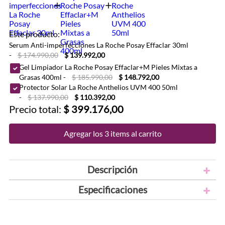
Este producto:
Serum Anti-imperfecciones La Roche Posay Effaclar 30ml
-
$ 174.990,00
$ 139.992,00
Gel Limpiador La Roche Posay Effaclar+M Pieles Mixtas a
Grasas 400ml
-
$ 185.990,00
$ 148.792,00
Protector Solar La Roche Anthelios UVM 400 50ml
-
$ 137.990,00
$ 110.392,00
Precio total:
$ 399.176,00
Agregar los 3 items al carrito
Descripción
Especificaciones