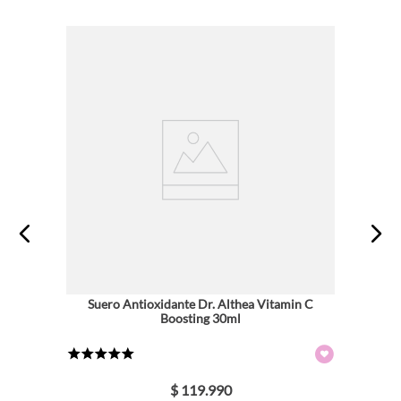
Suero Antioxidante Dr. Althea Vitamin C
Boosting 30ml
★
★
★
★
★
$
119
.
990