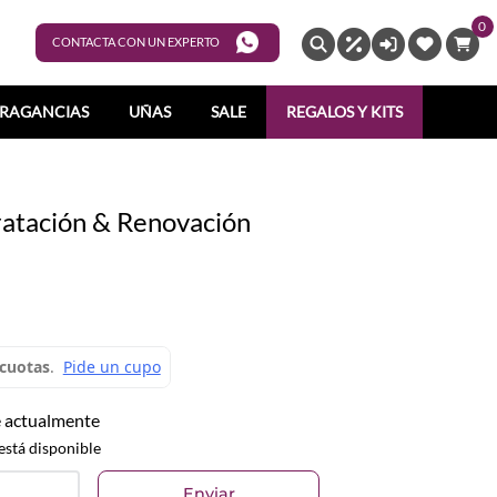
0
ENTRAR
CONTACTA CON UN EXPERTO
RAGANCIAS
UÑAS
SALE
REGALOS Y KITS
dratación & Renovación
e actualmente
está disponible
Enviar