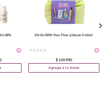
n's Bffs
Kit Go With Your Flow ¡Lista en 5 mins!
☆
☆
☆
☆
☆
3
$
149
.
990
a
Agrega a tu bolsa