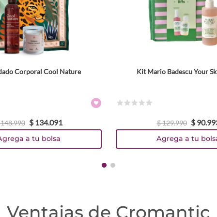
dado Corporal Cool Nature
Kit Mario Badescu Your Ski
☆
☆
☆
☆
☆
$
134
.
091
$
90
.
99
148
.
990
$
129
.
990
Agrega a tu bolsa
Agrega a tu bols
Ventajas de Cromantic