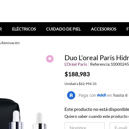
R
ELÉCTRICOS
CUIDADO DE PIEL
ACCESORIOS
F
 & Renovación
Duo L'oreal Paris Hi
L'Oréal Paris
Referencia
:
10000245
$188,983
Unidad
a
$62,994.33
Este producto no está disponibl
Quiero saber cuando este producto 