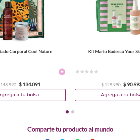
dado Corporal Cool Nature
Kit Mario Badescu Your Ski
☆
☆
☆
☆
☆
$
134
.
091
$
90
.
99
148
.
990
$
129
.
990
Agrega a tu bolsa
Agrega a tu bols
Comparte