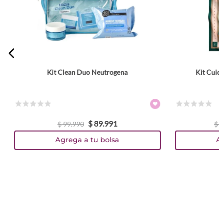
Escribe un comentario
Kit Clean Duo Neutrogena
Kit Cui
ENVIAR COMENTARIO
☆
☆
☆
☆
☆
☆
☆
☆
☆
☆
$
89
.
991
$
99
.
990
$
Agrega a tu bolsa