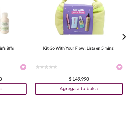
n's Bffs
Kit Go With Your Flow ¡Lista en 5 mins!
☆
☆
☆
☆
☆
3
$
149
.
990
a
Agrega a tu bolsa