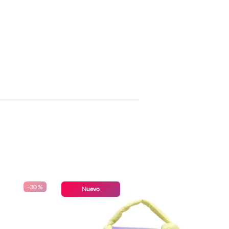
-
30 %
Nuevo