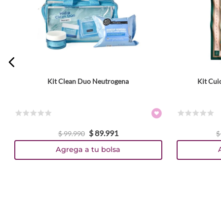
Kit Clean Duo Neutrogena
Kit Cui
☆
☆
☆
☆
☆
☆
☆
☆
☆
☆
$
89
.
991
$
99
.
990
$
Agrega a tu bolsa