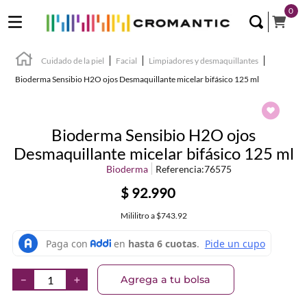
0
Cuidado de la piel
Facial
Limpiadores y desmaquillantes
Bioderma Sensibio H2O ojos Desmaquillante micelar bifásico 125 ml
Bioderma Sensibio H2O ojos
Desmaquillante micelar bifásico 125 ml
Bioderma
Referencia
:
76575
$
92
.
990
Mililitro
a
$743.92
Agrega a tu bolsa
－
＋