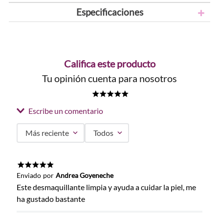
Especificaciones
Califica este producto
Tu opinión cuenta para nosotros
★
★
★
★
★
Escribe un comentario
Más reciente
Todos
Agregar comentario
Título
★
★
★
★
★
Enviado
por
Andrea Goyeneche
Este desmaquillante limpia y ayuda a cuidar la piel, me
ha gustado bastante
Califica el producto de 1 a 5 estrellas