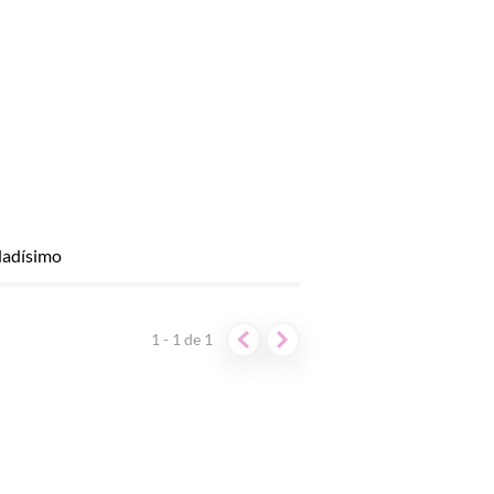
dadísimo
1 - 1
de
1