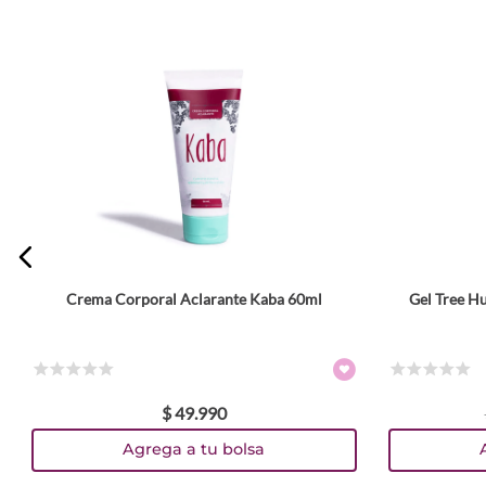
Crema Corporal Aclarante Kaba 60ml
Gel Tree H
☆
☆
☆
☆
☆
☆
☆
☆
☆
☆
$
49
.
990
Agrega a tu bolsa