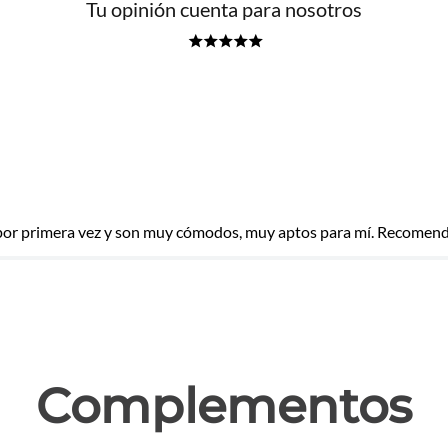
Tu opinión cuenta para nosotros
★
★
★
★
★
e por primera vez y son muy cómodos, muy aptos para mí. Recomen
las
Complementos