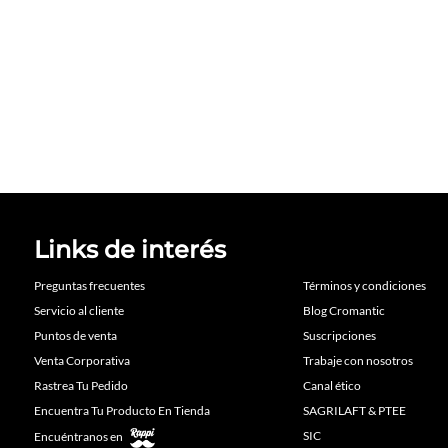
Links de interés
Preguntas frecuentes
Términos y condiciones
Servicio al cliente
Blog Cromantic
Puntos de venta
Suscripciones
Venta Corporativa
Trabaje con nosotros
Rastrea Tu Pedido
Canal ético
Encuentra Tu Producto En Tienda
SAGRILAFT & PTEE
SIC
Encuéntranos en