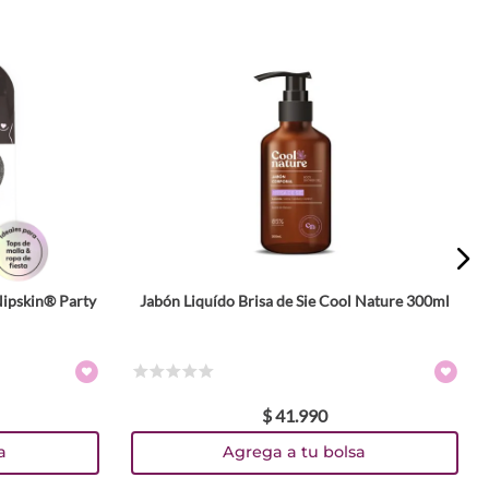
Nipskin® Party
Jabón Liquído Brisa de Sie Cool Nature 300ml
☆
☆
☆
☆
☆
$
41
.
990
a
Agrega a tu bolsa