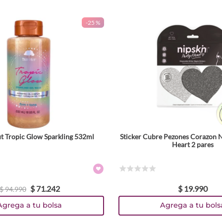
-
25 %
ut Tropic Glow Sparkling 532ml
Sticker Cubre Pezones Corazon 
Heart 2 pares
☆
☆
☆
☆
☆
$
71
.
242
$
19
.
990
$
94
.
990
Agrega a tu bolsa
Agrega a tu bols