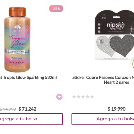
-
25 %
ut Tropic Glow Sparkling 532ml
Sticker Cubre Pezones Corazon 
Heart 2 pares
☆
☆
☆
☆
☆
$
71
.
242
$
19
.
990
$
94
.
990
Agrega a tu bolsa
Agrega a tu bols