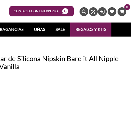
0
ENTRAR
CONTACTA CON UN EXPERTO
RAGANCIAS
UÑAS
SALE
REGALOS Y KITS
r de Silicona Nipskin Bare it All Nipple
anilla