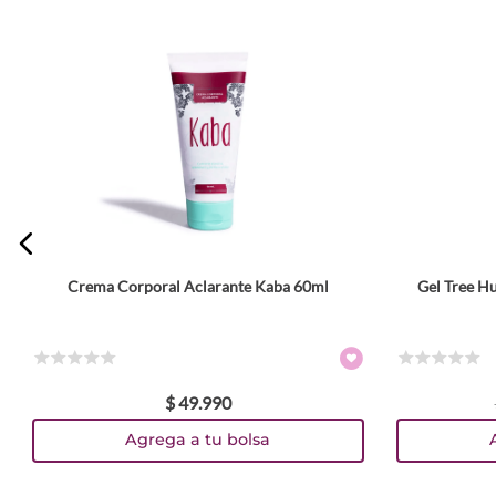
Escribe un comentario
ENVIAR COMENTARIO
Crema Corporal Aclarante Kaba 60ml
Gel Tree H
☆
☆
☆
☆
☆
☆
☆
☆
☆
☆
$
49
.
990
Agrega a tu bolsa