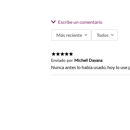
Escribe un comentario
Más reciente
Todos
Agregar comentario
Título
★
★
★
★
★
Enviado
por
Michell Dayana
Nunca antes lo había usado, hoy lo us
Califica el producto de 1 a 5 estrel
★
★
★
★
★
Tu nombre
Dirección de email