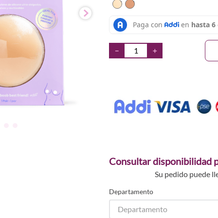
TEXTURA_7708225158676
TEXTURA_7708225158
－
＋
Consultar disponibilidad p
Su pedido puede ll
Departamento
Departamento