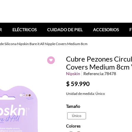
R
ELÉCTRICOS
CUIDADO DE PIEL
ACCESORIOS
F
de Silicona Nipskin Bare it All Nipple Covers Medium 8cm
Cubre Pezones Circula
Covers Medium 8cm V
Nipskin
Referencia
:
78478
$
59
.
990
Unidad de medida: Único
Tamaño
Único
Colores