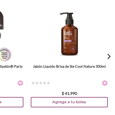
Nipskin® Party
Jabón Liquído Brisa de Sie Cool Nature 300ml
☆
☆
☆
☆
☆
$
41
.
990
a
Agrega a tu bolsa