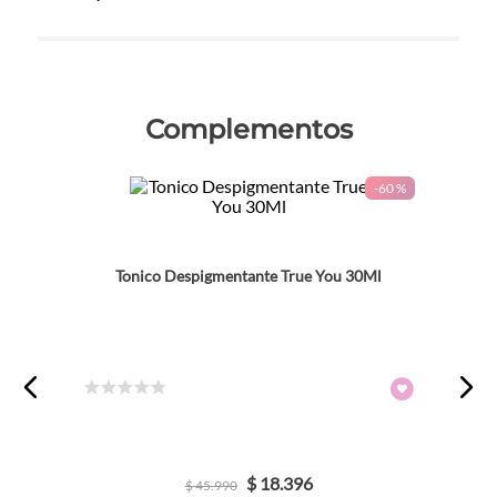
Complementos
-
60 %
Tonico Despigmentante True You 30Ml
☆
☆
☆
☆
☆
$
18
.
396
$
45
.
990