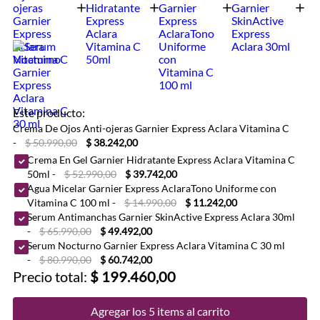
Este producto:
Crema De Ojos Anti-ojeras Garnier Express Aclara Vitamina C
-
$ 50.990,00
$ 38.242,00
Crema En Gel Garnier Hidratante Express Aclara Vitamina C
50ml
-
$ 52.990,00
$ 39.742,00
Agua Micelar Garnier Express AclaraTono Uniforme con
Vitamina C 100 ml
-
$ 14.990,00
$ 11.242,00
Serum Antimanchas Garnier SkinActive Express Aclara 30ml
-
$ 65.990,00
$ 49.492,00
Serum Nocturno Garnier Express Aclara Vitamina C 30 ml
-
$ 80.990,00
$ 60.742,00
Precio total:
$ 199.460,00
Agregar los 5 items al carrito