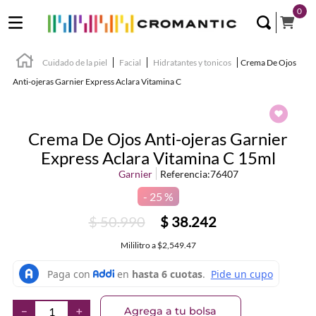
0
Cuidado de la piel
Facial
Hidratantes y tonicos
Crema De Ojos
Anti-ojeras Garnier Express Aclara Vitamina C
Crema De Ojos Anti-ojeras Garnier
Express Aclara Vitamina C 15ml
Garnier
Referencia
:
76407
25 %
$
50
.
990
$
38
.
242
Mililitro
a
$2,549.47
Agrega a tu bolsa
－
＋