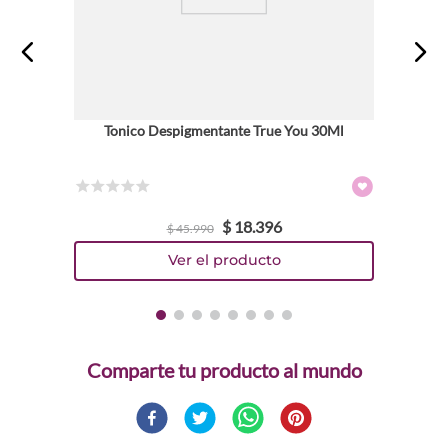
Tonico Despigmentante True You 30Ml
☆
☆
☆
☆
☆
$
18
.
396
$
45
.
990
Comparte