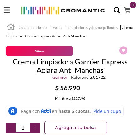
0
Cuidado de la piel
Facial
Limpiadores y desmaquillantes
Crema
Limpiadora Garnier Express Aclara Anti Manchas
Nuevo
Crema Limpiadora Garnier Express
Aclara Anti Manchas
Garnier
Referencia
:
81722
$
56
.
990
Mililitro
a
$227.96
Agrega a tu bolsa
－
＋