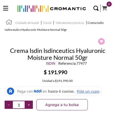
0
Cuidado de la piel
Facial
Hidratantes y tonicos
Crema Isdin
Isdinceutics Hyaluronic Moisture Normal 50gr
Crema Isdin Isdinceutics Hyaluronic
Moisture Normal 50gr
ISDIN
Referencia
:
77477
$
191
.
990
Unidad
a
$191,990.00
Agrega a tu bolsa
－
＋