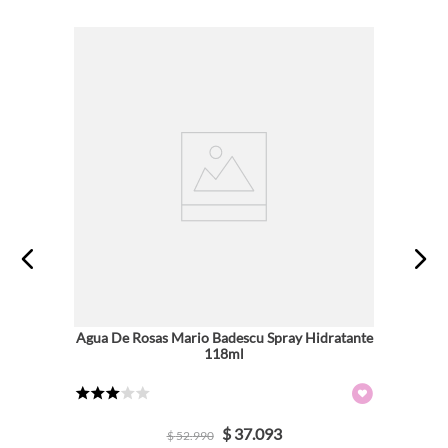
Agua De Rosas Mario Badescu Spray Hidratante
118ml
★
★
★
☆
☆
$
37
.
093
$
52
.
990