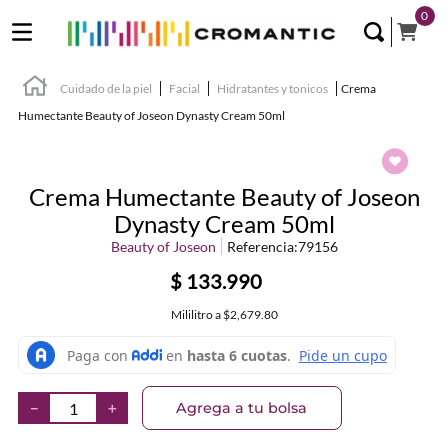
0
Cuidado de la piel
Facial
Hidratantes y tonicos
Crema
Humectante Beauty of Joseon Dynasty Cream 50ml
Crema Humectante Beauty of Joseon
Dynasty Cream 50ml
Beauty of Joseon
Referencia
:
79156
$
133
.
990
Mililitro
a
$2,679.80
Agrega a tu bolsa
－
＋