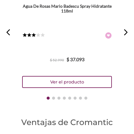
Agua De Rosas Mario Badescu Spray Hidratante
118ml
★
★
★
☆
☆
$
37
.
093
$
52
.
990
Ventajas de Cromantic