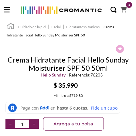
0
Cuidado de la piel
Facial
Hidratantes y tonicos
Crema
Hidratante Facial Hello Sunday Moisturiser SPF 50
Crema Hidratante Facial Hello Sunday
Moisturiser SPF 50 50ml
Hello Sunday
Referencia
:
76203
$
35
.
990
Mililitro
a
$719.80
Agrega a tu bolsa
－
＋