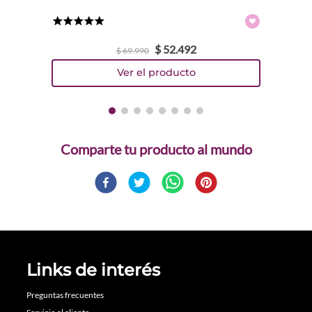
★
★
★
★
★
$
52
.
492
$
69
.
990
Comparte
Links de interés
Preguntas frecuentes