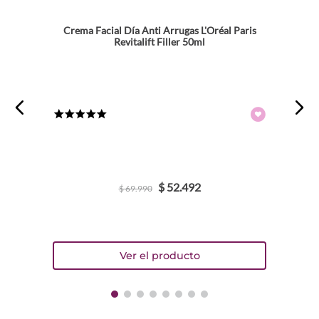
Crema Facial Día Anti Arrugas L'Oréal Paris
Revitalift Filler 50ml
★
★
★
★
★
$
52
.
492
$
69
.
990