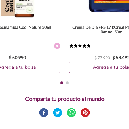
acinamida Cool Nature 30ml
Crema De Día FPS 17 L'Oréal Par
Retinol 50ml
★
★
★
★
★
$
50
.
990
$
58
.
49
$
77
.
990
Agrega a tu bolsa
Agrega a tu bols
Comparte