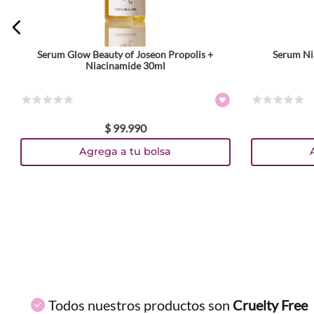
Serum Glow Beauty of Joseon Propolis +
Serum Ni
ENVIAR COMENTARIO
Niacinamide 30ml
☆
☆
☆
☆
☆
☆
☆
☆
☆
☆
$
99
.
990
Agrega a tu bolsa
Todos nuestros productos son
Cruelty Free