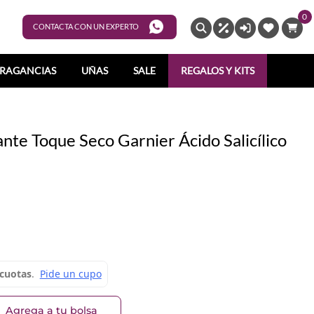
0
ENTRAR
CONTACTA CON UN EXPERTO
RAGANCIAS
UÑAS
SALE
REGALOS Y KITS
nte Toque Seco Garnier Ácido Salicílico
Agrega a tu bolsa