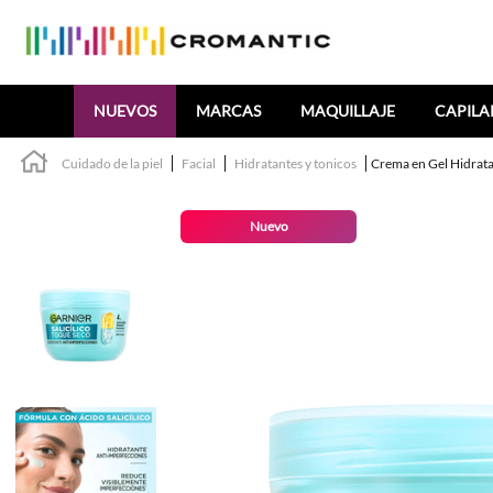
Buscar
NUEVOS
MARCAS
MAQUILLAJE
CAPILA
Cuidado de la piel
Facial
Hidratantes y tonicos
Crema en Gel Hidrata
Nuevo