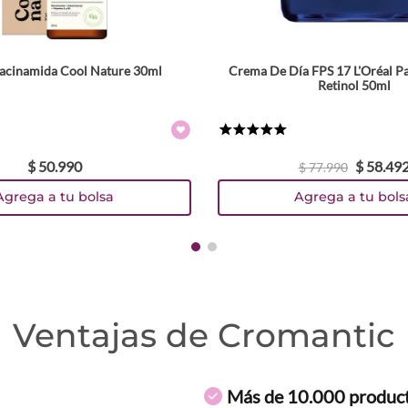
acinamida Cool Nature 30ml
Crema De Día FPS 17 L'Oréal Par
Retinol 50ml
★
★
★
★
★
$
50
.
990
$
58
.
49
$
77
.
990
Agrega a tu bolsa
Agrega a tu bols
Ventajas de Cromantic
Más de 10.000 produc