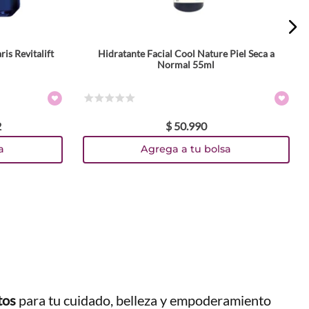
is Revitalift
Hidratante Facial Cool Nature Piel Seca a
Normal 55ml
☆
☆
☆
☆
☆
2
$
50
.
990
a
Agrega a tu bolsa
tos
para tu cuidado, belleza y empoderamiento