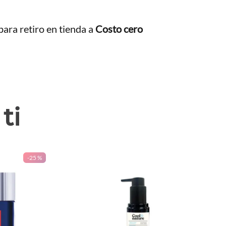
ara retiro en tienda a
Costo cero
ti
-
25 %