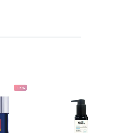
-
25 %