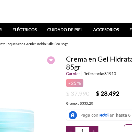
R
ELÉCTRICOS
CUIDADO DE PIEL
ACCESORIOS
F
nte Toque Seco Garnier Ácido Salicílico 85gr
Crema en Gel Hidrata
85gr
Garnier
Referencia
:
81910
25 %
$
37
.
990
$
28
.
492
Gramo
a
$335.20
－
＋