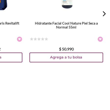
is Revitalift
Hidratante Facial Cool Nature Piel Seca a
Normal 55ml
☆
☆
☆
☆
☆
2
$
50
.
990
a
Agrega a tu bolsa