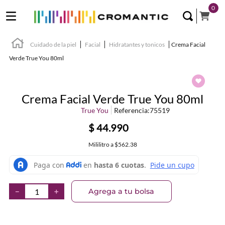
0
Cuidado de la piel
Facial
Hidratantes y tonicos
Crema Facial
Verde True You 80ml
Crema Facial Verde True You 80ml
True You
Referencia
:
75519
$
44
.
990
Mililitro
a
$562.38
Agrega a tu bolsa
－
＋