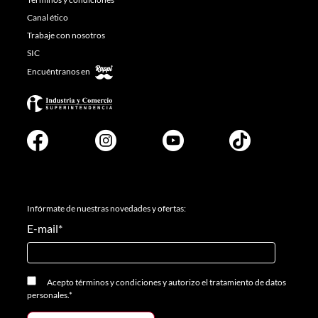
Canal ético
Trabaje con nosotros
SIC
Encuéntranos en
Infórmate de nuestras novedades y ofertas:
E-mail
*
Acepto
términos y condiciones
y
autorizo el tratamiento de datos
personales.
*