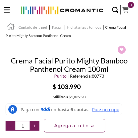
0
Cuidado de la piel
Facial
Hidratantes y tonicos
Crema Facial
Purito Mighty Bamboo Panthenol Cream
Crema Facial Purito Mighty Bamboo
Panthenol Cream 100ml
Purito
Referencia
:
80773
$
103
.
990
Mililitro
a
$1,039.90
Agrega a tu bolsa
－
＋