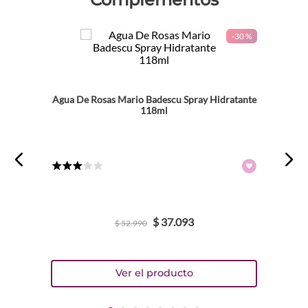
-
30 %
Agua De Rosas Mario Badescu Spray Hidratante
118ml
★
★
★
☆
☆
$
37
.
093
$
52
.
990