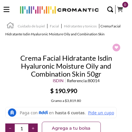
0
Cuidado de la piel
Facial
Hidratantes y tonicos
Crema Facial
Hidratante Isdin Hyaluronic Moisture Oily and Combination Skin
Crema Facial Hidratante Isdin
Hyaluronic Moisture Oily and
Combination Skin 50gr
ISDIN
Referencia
:
80014
$
190
.
990
Gramo
a
$3,819.80
Agrega a tu bolsa
－
＋