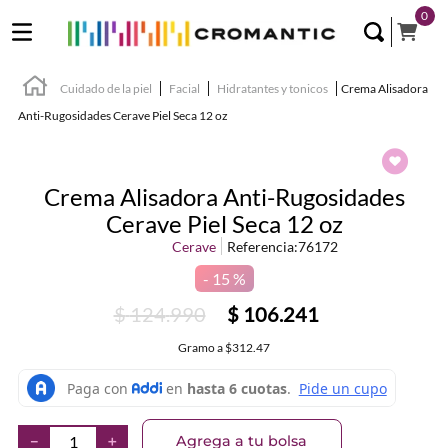
0
Cuidado de la piel
Facial
Hidratantes y tonicos
Crema Alisadora
Anti-Rugosidades Cerave Piel Seca 12 oz
Crema Alisadora Anti-Rugosidades
Cerave Piel Seca 12 oz
Cerave
Referencia
:
76172
15 %
$
124
.
990
$
106
.
241
Gramo
a
$312.47
Agrega a tu bolsa
－
＋