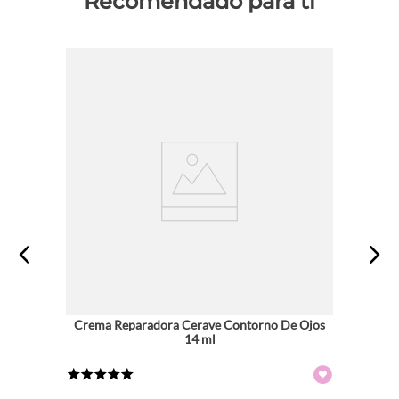
Recomendado para ti
Crema Reparadora Cerave Contorno De Ojos
14 ml
★
★
★
★
★