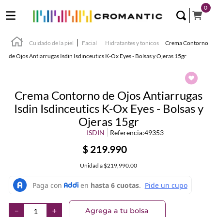
0
Cuidado de la piel
Facial
Hidratantes y tonicos
Crema Contorno
de Ojos Antiarrugas Isdin Isdinceutics K-Ox Eyes - Bolsas y Ojeras 15gr
Crema Contorno de Ojos Antiarrugas
Isdin Isdinceutics K-Ox Eyes - Bolsas y
Ojeras 15gr
ISDIN
Referencia
:
49353
$
219
.
990
Unidad
a
$219,990.00
Agrega a tu bolsa
－
＋