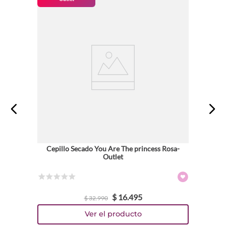
Cepillo Secado You Are The princess Rosa-
Outlet
☆
☆
☆
☆
☆
$
16
.
495
$
32
.
990