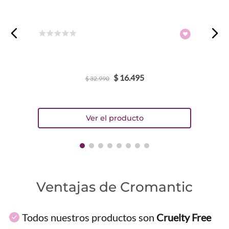
☆
☆
☆
☆
☆
$
16
.
495
$
32
.
990
Ventajas de Cromantic
Todos nuestros productos son
Cruelty Free