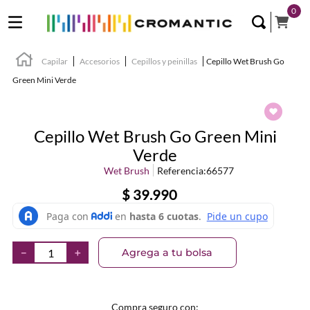
0
Capilar
Accesorios
Cepillos y peinillas
Cepillo Wet Brush Go
Green Mini Verde
Cepillo Wet Brush Go Green Mini
Verde
Wet Brush
Referencia
:
66577
$
39
.
990
Agrega a tu bolsa
－
＋
Compra seguro con: