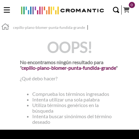
0
cepillo-plano-blomer-punta-fundida-grande
OOPS!
No encontramos ningún resultado para
"
cepillo-plano-blomer-punta-fundida-grande
"
¿Qué debo hacer?
Comprueba los términos ingresados
Intenta utilizar una sola palabra
Utiliza términos genéricos en la
búsqueda
Intenta buscar sinónimos del término
deseado