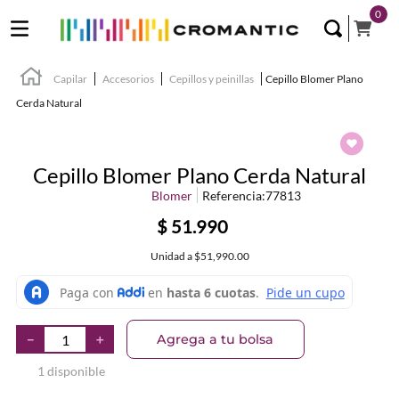
0
Capilar
Accesorios
Cepillos y peinillas
Cepillo Blomer Plano
Cerda Natural
Cepillo Blomer Plano Cerda Natural
Blomer
Referencia
:
77813
$
51
.
990
Unidad
a
$51,990.00
Agrega a tu bolsa
－
＋
1 disponible