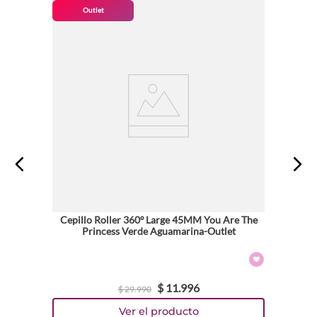
Outlet
Cepillo Roller 360º Large 45MM You Are The
Princess Verde Aguamarina-Outlet
$
11
.
996
$
29
.
990