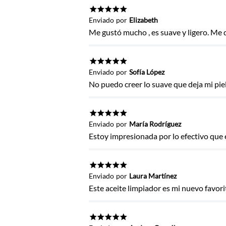
Título
★
★
★
★
★
Enviado
por
Elizabeth
Me gustó mucho , es suave y ligero. Me d
Califica el producto de 1 a 5 estrel
★
★
★
★
★
Enviado
por
Sofía López
★
★
★
★
★
No puedo creer lo suave que deja mi pie
Tu nombre
★
★
★
★
★
Enviado
por
María Rodríguez
Dirección de email
Estoy impresionada por lo efectivo que e
Escribe un comentario
★
★
★
★
★
Enviado
por
Laura Martínez
Este aceite limpiador es mi nuevo favorit
★
★
★
★
★