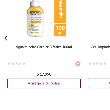
Agua Micelar Garnier Bifásica 100ml
Gel Limpiad
☆
☆
☆
☆
☆
☆
☆
☆
☆
☆
$
17
.
990
Agrega a tu bolsa