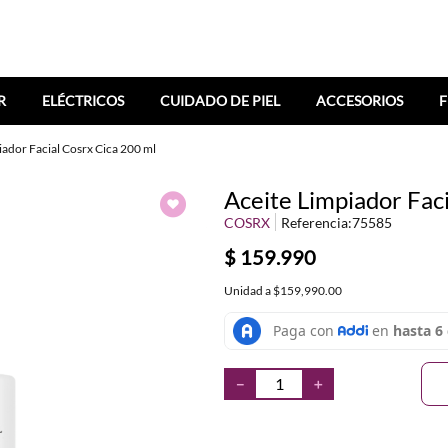
R
ELÉCTRICOS
CUIDADO DE PIEL
ACCESORIOS
F
iador Facial Cosrx Cica 200 ml
Aceite Limpiador Fac
COSRX
Referencia
:
75585
$
159
.
990
Unidad
a
$159,990.00
－
＋