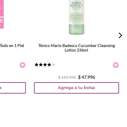
Todo en 1 Piel
Tónico Mario Badescu Cucumber Cleansing
Lotion 236ml
★
★
★
★
☆
$
47
.
996
$
119
.
990
a
Agrega a tu bolsa