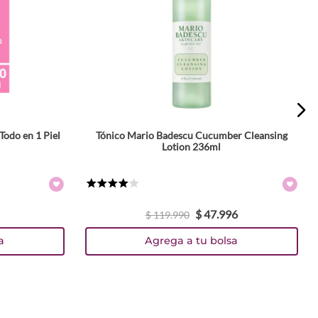
Todo en 1 Piel
Tónico Mario Badescu Cucumber Cleansing
Lotion 236ml
★
★
★
★
☆
$
47
.
996
$
119
.
990
a
Agrega a tu bolsa