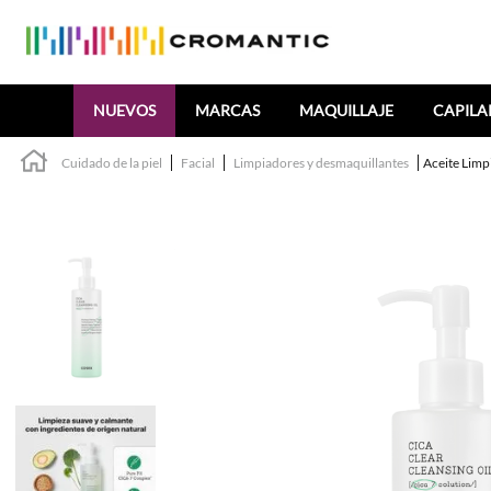
Buscar
NUEVOS
MARCAS
MAQUILLAJE
CAPILA
Cuidado de la piel
Facial
Limpiadores y desmaquillantes
Aceite Limp