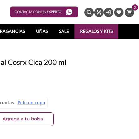
0
ENTRAR
CONTACTA CON UN EXPERTO
RAGANCIAS
UÑAS
SALE
REGALOS Y KITS
ial Cosrx Cica 200 ml
Agrega a tu bolsa