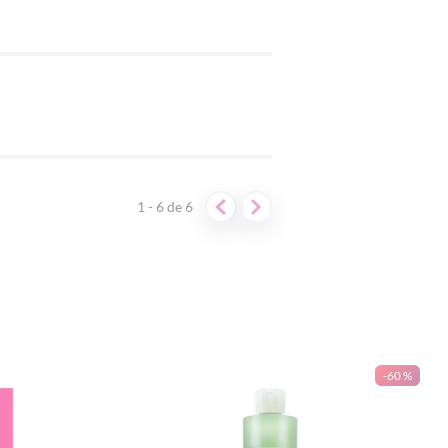
1 - 6
de
6
-
60 %