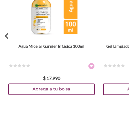
Agua Micelar Garnier Bifásica 100ml
Gel Limpiad
☆
☆
☆
☆
☆
☆
☆
☆
☆
☆
$
17
.
990
Agrega a tu bolsa