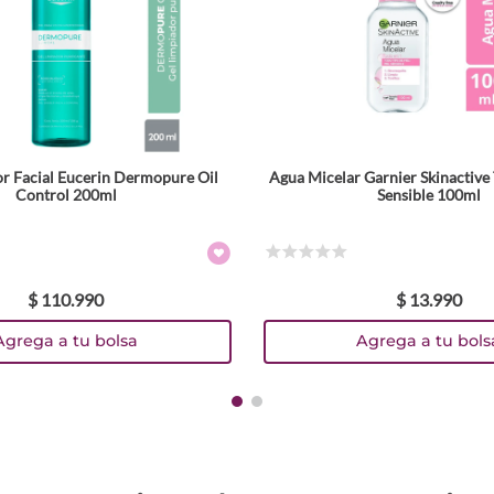
or Facial Eucerin Dermopure Oil
Agua Micelar Garnier Skinactive 
Control 200ml
Sensible 100ml
☆
☆
☆
☆
☆
$
110
.
990
$
13
.
990
Agrega a tu bolsa
Agrega a tu bols