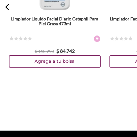
Limpiador Liquido Facial Diario Cetaphil Para
Limpiador Fac
Piel Grasa 473ml
☆
☆
☆
☆
☆
☆
☆
☆
☆
☆
$
84
.
742
$
112
.
990
Agrega a tu bolsa