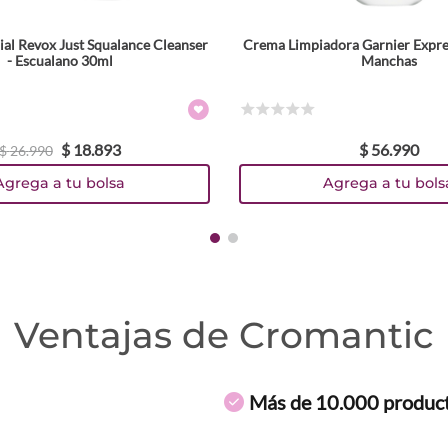
ial Revox Just Squalance Cleanser
Crema Limpiadora Garnier Expre
- Escualano 30ml
Manchas
☆
☆
☆
☆
☆
$
18
.
893
$
56
.
990
$
26
.
990
Agrega a tu bolsa
Agrega a tu bols
Ventajas de Cromantic
Más de 10.000 produc