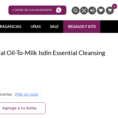
0
ENTRAR
CONTACTA CON UN EXPERTO
RAGANCIAS
UÑAS
SALE
REGALOS Y KITS
al Oil-To-Milk Isdin Essential Cleansing
Agrega a tu bolsa