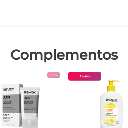
las
Complementos
-
30 %
Nuevo