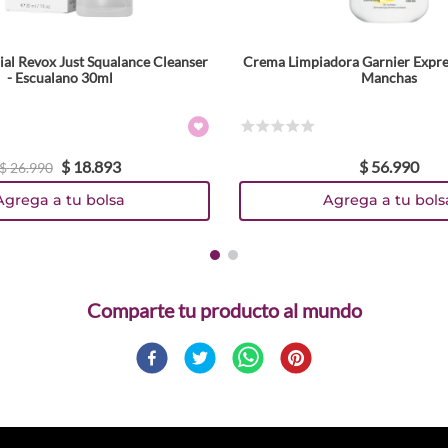
ial Revox Just Squalance Cleanser
Crema Limpiadora Garnier Expre
- Escualano 30ml
Manchas
☆
☆
☆
☆
☆
$
18
.
893
$
56
.
990
$
26
.
990
Agrega a tu bolsa
Agrega a tu bols
Comparte