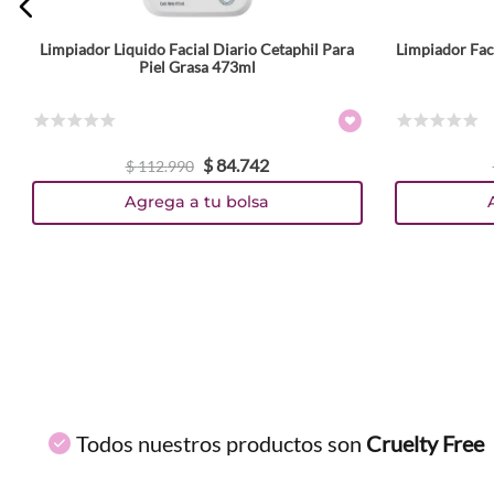
Limpiador Liquido Facial Diario Cetaphil Para
Limpiador Fac
ENVIAR COMENTARIO
Piel Grasa 473ml
☆
☆
☆
☆
☆
☆
☆
☆
☆
☆
$
84
.
742
$
112
.
990
Agrega a tu bolsa
Todos nuestros productos son
Cruelty Free