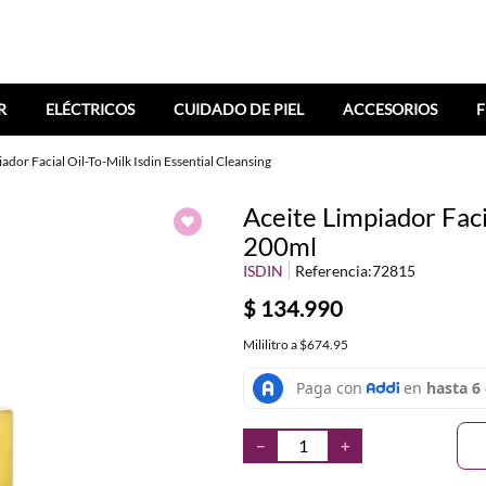
R
ELÉCTRICOS
CUIDADO DE PIEL
ACCESORIOS
F
ador Facial Oil-To-Milk Isdin Essential Cleansing
Aceite Limpiador Faci
200ml
ISDIN
Referencia
:
72815
$
134
.
990
Mililitro
a
$674.95
－
＋