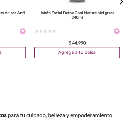
ss Aclara Anti
Jabón Facial Detox Cool Nature piel grasa
240ml
☆
☆
☆
☆
☆
$
44
.
990
a
Agrega a tu bolsa
tos
para tu cuidado, belleza y empoderamiento