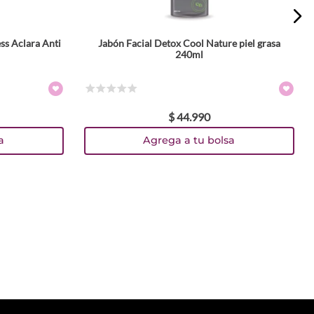
ss Aclara Anti
Jabón Facial Detox Cool Nature piel grasa
240ml
☆
☆
☆
☆
☆
$
44
.
990
a
Agrega a tu bolsa