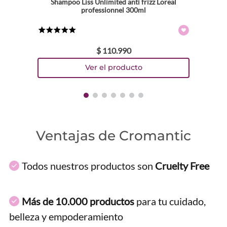
Shampoo Liss Unlimited anti frizz Loreal
professionnel 300ml
★
★
★
★
★
$
110
.
990
Ventajas de Cromantic
Todos nuestros productos son
Cruelty Free
Más de 10.000 productos
para tu cuidado,
belleza y empoderamiento