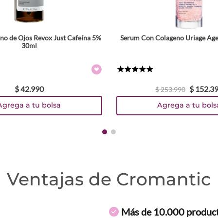
o de Ojos Revox Just Cafeína 5%
Serum Con Colageno Uriage Age
30ml
★
★
★
★
★
$
42
.
990
$
152
.
3
$
253
.
990
Agrega a tu bolsa
Agrega a tu bols
Ventajas de Cromantic
Más de 10.000 produc