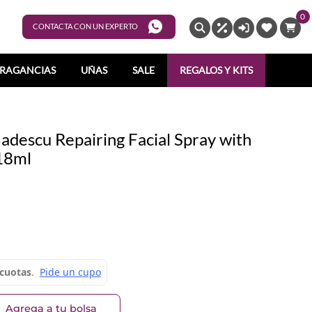
0
ENTRAR
CONTACTA CON UN EXPERTO
RAGANCIAS
UÑAS
SALE
REGALOS Y KITS
adescu Repairing Facial Spray with
18ml
Agrega a tu bolsa