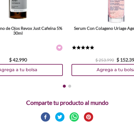
o de Ojos Revox Just Cafeína 5%
Serum Con Colageno Uriage Age
30ml
★
★
★
★
★
$
42
.
990
$
152
.
3
$
253
.
990
Agrega a tu bolsa
Agrega a tu bols
Comparte