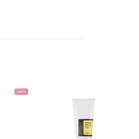
-
40 %