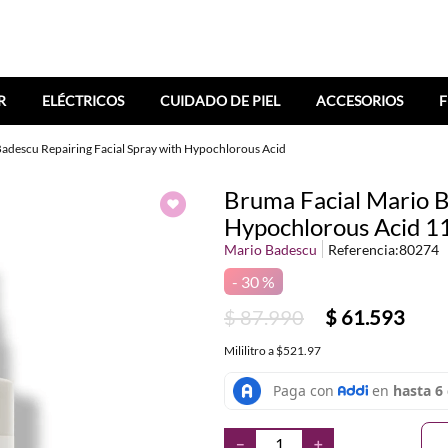
R
ELÉCTRICOS
CUIDADO DE PIEL
ACCESORIOS
F
adescu Repairing Facial Spray with Hypochlorous Acid
Bruma Facial Mario B
Hypochlorous Acid 1
Mario Badescu
Referencia
:
80274
30 %
$
87
.
990
$
61
.
593
Mililitro
a
$521.97
－
＋