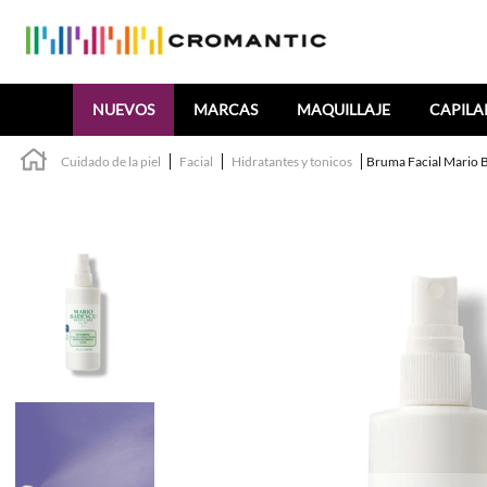
Buscar
NUEVOS
MARCAS
MAQUILLAJE
CAPILA
Cuidado de la piel
Facial
Hidratantes y tonicos
Bruma Facial Mario B