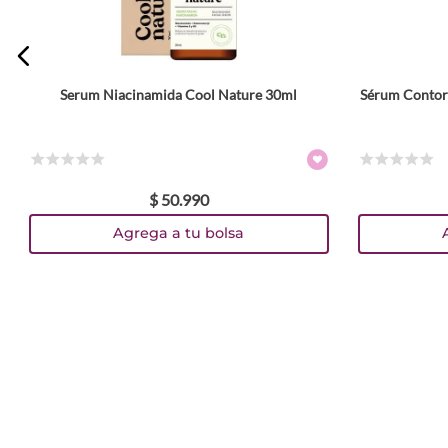
Serum Niacinamida Cool Nature 30ml
Sérum Contorn
☆
☆
☆
☆
☆
☆
☆
☆
☆
☆
$
50
.
990
Agrega a tu bolsa