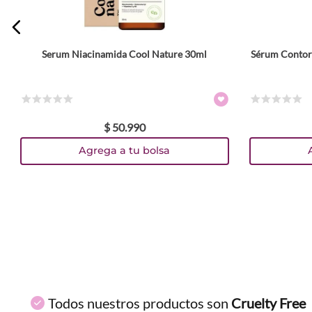
Serum Niacinamida Cool Nature 30ml
Sérum Contorn
ENVIAR COMENTARIO
☆
☆
☆
☆
☆
☆
☆
☆
☆
☆
$
50
.
990
Agrega a tu bolsa
Todos nuestros productos son
Cruelty Free