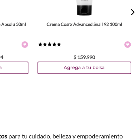
 Absolu 30ml
Crema Cosrx Advanced Snail 92 100ml
★
★
★
★
★
94
$
159
.
990
a
Agrega a tu bolsa
tos
para tu cuidado, belleza y empoderamiento