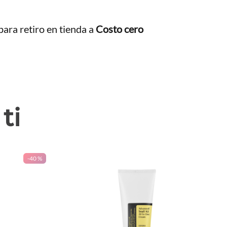
ara retiro en tienda a
Costo cero
ti
-
40 %