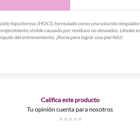
ácido hipocloroso (HOCl), formulado como una solución limpiadora s
rojecimiento visible causado por residuos no deseados. Llévalo en t
pués del entrenamiento. ¡Rocía para lograr una piel feliz!
Califica este producto
Tu opinión cuenta para nosotros
☆
☆
☆
☆
☆