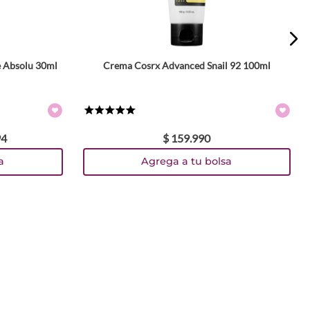
 Absolu 30ml
Crema Cosrx Advanced Snail 92 100ml
★
★
★
★
★
94
$
159
.
990
a
Agrega a tu bolsa