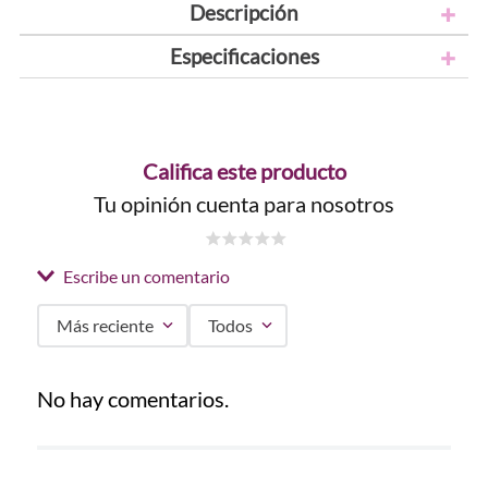
Descripción
Especificaciones
Califica este producto
Tu opinión cuenta para nosotros
☆
☆
☆
☆
☆
Escribe un comentario
Más reciente
Todos
Agregar comentario
No hay comentarios.
Título