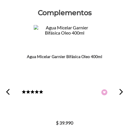
Califica el producto de 1 a 5 estrellas
Complementos
★
★
★
★
★
Tu nombre
Dirección de email
Agua Micelar Garnier Bifásica Oleo 400ml
Escribe un comentario
★
★
★
★
★
ENVIAR COMENTARIO
$
39
.
990