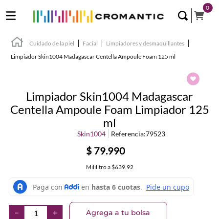
0
Cuidado de la piel
Facial
Limpiadores y desmaquillantes
Limpiador Skin1004 Madagascar Centella Ampoule Foam 125 ml
Limpiador Skin1004 Madagascar
Centella Ampoule Foam Limpiador 125
ml
Skin1004
Referencia
:
79523
$
79
.
990
Mililitro
a
$639.92
Agrega a tu bolsa
－
＋